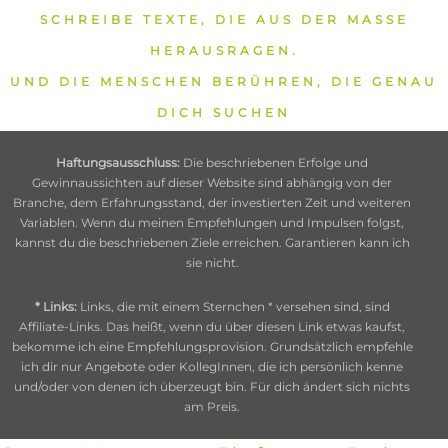
SCHREIBE TEXTE, DIE AUS DER MASSE
HERAUSRAGEN.
UND DIE MENSCHEN BERÜHREN, DIE GENAU
DICH SUCHEN
Haftungsausschluss:
Die beschriebenen Erfolge und
Gewinnaussichten auf dieser Website sind abhängig von der
Branche, dem Erfahrungsstand, der investierten Zeit und weiteren
Variablen. Wenn du meinen Empfehlungen und Impulsen folgst,
kannst du die beschriebenen Ziele erreichen. Garantieren kann ich
sie nicht.
* Links:
Links, die mit einem Sternchen * versehen sind, sind
Affiliate-Links. Das heißt, wenn du über diesen Link etwas kaufst,
bekomme ich eine Empfehlungsprovision. Grundsätzlich empfehle
ich dir nur Angebote oder KollegInnen, die ich persönlich kenne
und/oder von denen ich überzeugt bin. Für dich ändert sich nichts
am Preis.