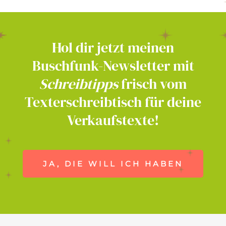
Hol
dir
jetzt
meinen
Buschfunk-Newsletter
mit
Schreibtipps
frisch
vom
Texterschreibtisch
für
deine
Verkaufstexte!
JA, DIE WILL ICH HABEN