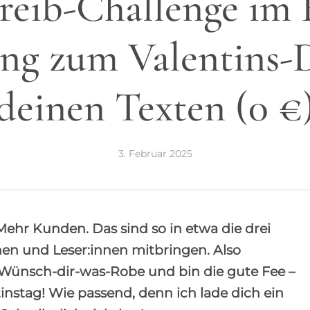
reib-Challenge im 
ng zum Valentins-
deinen Texten (0 €
3. Februar 2025
Mehr Kunden. Das sind so in etwa die drei
n und Leser:innen mitbringen. Also
Wünsch-dir-was-Robe und bin die gute Fee –
tinstag! Wie passend, denn ich lade dich ein