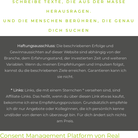
SCHREIBE TEXTE, DIE AUS DER MASSE
HERAUSRAGEN.
UND DIE MENSCHEN BERÜHREN, DIE GENAU
DICH SUCHEN
Haftungsausschluss:
Die beschriebenen Erfolge und
Gewinnaussichten auf dieser Website sind abhängig von der
Branche, dem Erfahrungsstand, der investierten Zeit und weiteren
Variablen. Wenn du meinen Empfehlungen und Impulsen folgst,
kannst du die beschriebenen Ziele erreichen. Garantieren kann ich
sie nicht.
* Links:
Links, die mit einem Sternchen * versehen sind, sind
Affiliate-Links. Das heißt, wenn du über diesen Link etwas kaufst,
bekomme ich eine Empfehlungsprovision. Grundsätzlich empfehle
ich dir nur Angebote oder KollegInnen, die ich persönlich kenne
und/oder von denen ich überzeugt bin. Für dich ändert sich nichts
am Preis.
Consent Management Platform von Real