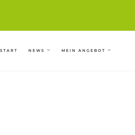
✍️ TEXTE, D
➡ WORKSHOP MIT SCHR
START
NEWS
MEIN ANGEBOT