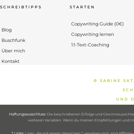
SCHREIBTIPPS
STARTEN
Copywriting Guide (0€)
Blog
Copywriting lernen
Buschfunk
1:1-Text-Coaching
Über mich
Kontakt
© SABINE SA
SCH
UND D
Haftungsausschluss:
Die beschriebenen Erfolge und Gewinnaussichten
weiteren Variablen. Wenn du meinen Empfehlungen und Impul
* Links:
Links, die mit einem Sternchen * versehen sind, sind Affilia