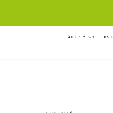
IE WIE DU KLINGEN. UND VERKAUFEN
EIBEN UND FEEDBACK, 0€ - JETZT AN
ÜBER MICH
BU