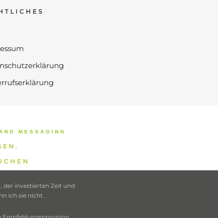
HTLICHES
ressum
nschutzerklärung
rrufserklärung
AND MESSAGING
GEN.
SUCHEN
der investierten Zeit und
 ich sie nicht.
ne Empfehlungsprovision.