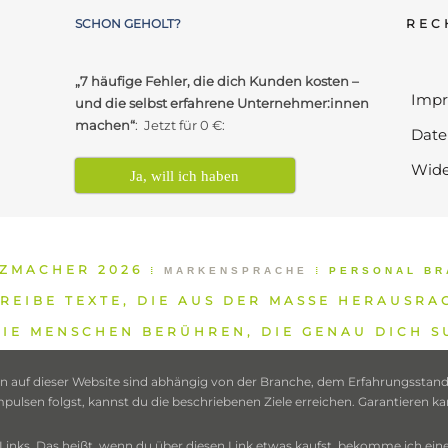
SCHON GEHOLT?
REC
„7 häufige Fehler, die dich Kunden kosten –
Imp
und die selbst erfahrene Unternehmer:innen
machen“
: Jetzt für 0 €:
Date
Wide
Ja, will ich haben
TZMACHER 2026
⁞
MARKENSPRACHE
⁞
PERSONAL BR
REIBE TEXTE, DIE AUS DER MASSE HERAUSRA
IE MENSCHEN BERÜHREN, DIE GENAU DICH 
 auf dieser Website sind abhängig von der Branche, dem Erfahrungsstand, 
sen folgst, kannst du die beschriebenen Ziele erreichen. Garantieren kann
te-Links. Das heißt, wenn du über diesen Link etwas kaufst, bekomme ich ei