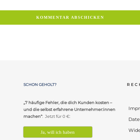
SCHON GEHOLT?
REC
„7 häufige Fehler, die dich Kunden kosten –
Imp
und die selbst erfahrene Unternehmer:innen
machen“
: Jetzt für 0 €:
Date
Wide
Ja, will ich haben