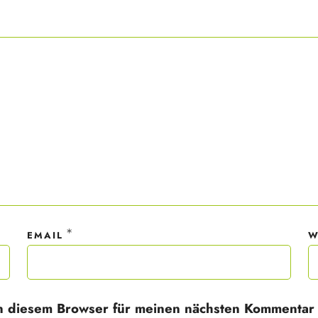
ner Anmeldung wirst du meiner Liste hinzugefügt. Du kannst dich jederzeit
em Klick abmelden. Deine Daten behandle ich wie ein rohes Ei und gemäß 
hutzrichtlinien.
*
EMAIL
W
n diesem Browser für meinen nächsten Kommentar 