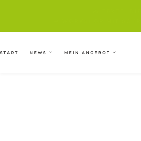
✍️ TEXTE, D
➡ WORKSHOP MIT SCHR
START
NEWS
MEIN ANGEBOT