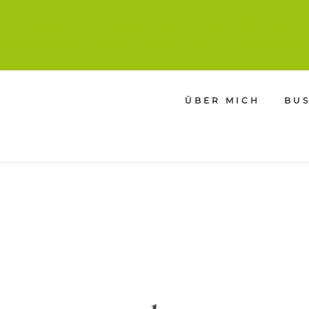
IE WIE DU KLINGEN. UND VERKAUFEN
EIBEN UND FEEDBACK, 0€ - JETZT AN
ÜBER MICH
BU