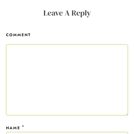
Copywriting-Guide ist dein Willkommensgeschenk.
Leave A Reply
Mit deiner Anmeldung wirst du meiner Liste hinzugefügt. Du kannst
dich jederzeit mit nur einem Klick abmelden. Deine Daten behandle
COMMENT
ich wie ein rohes Ei und gemäß der
Datenschutzrichtlinien.
*
NAME