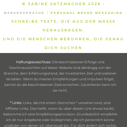
© SABINE SATZMACHER 2026
⁞
MARKENSPRACHE
⁞
PERSONAL BRAND MESSAGING
SCHREIBE TEXTE, DIE AUS DER MASSE
HERAUSRAGEN.
UND DIE MENSCHEN BERÜHREN, DIE GENAU
DICH SUCHEN
Haftungsausschluss:
Die beschriebenen Erfolge und
Gewinnaussichten auf dieser Website sind abhängig von der
Branche, dem Erfahrungsstand, der investierten Zeit und weiteren
Variablen. Wenn du meinen Empfehlungen und Impulsen folgst,
kannst du die beschriebenen Ziele erreichen. Garantieren kann ich
sie nicht.
* Links:
Links, die mit einem Sternchen * versehen sind, sind
Affiliate-Links. Das heißt, wenn du über diesen Link etwas kaufst,
bekomme ich eine Empfehlungsprovision. Grundsätzlich empfehle
ich dir nur Angebote oder KollegInnen, die ich persönlich kenne
und/oder von denen ich überzeugt bin. Für dich ändert sich nichts