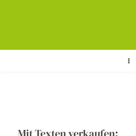
✍️ TEXTE, DIE WIE DU KLINGEN.
UND VERKAUFEN
➡ WORKSHOP MIT SCHREIBEN UND
FEEDBACK, 0€ - JETZT ANMELDEN.
Mit Texten verkaufen: