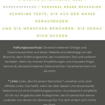
MARKENSPRACHE
⁞
PERSONAL BRAND MESSAGING
SCHREIBE TEXTE, DIE AUS DER MASSE
HERAUSRAGEN.
UND DIE MENSCHEN BERÜHREN, DIE GENAU
DICH SUCHEN
Haftungsausschluss:
Die beschriebenen Erfolge und
Gewinnaussichten auf dieser Website sind abhängig von der
Branche, dem Erfahrungsstand, der investierten Zeit und weiteren
Variablen. Wenn du meinen Empfehlungen und Impulsen folgst,
kannst du die beschriebenen Ziele erreichen. Garantieren kann ich
sie nicht.
* Links:
Links, die mit einem Sternchen * versehen sind, sind
Affiliate-Links. Das heißt, wenn du über diesen Link etwas kaufst,
bekomme ich eine Empfehlungsprovision. Grundsätzlich empfehle
ich dir nur Angebote oder KollegInnen, die ich persönlich kenne
und/oder von denen ich überzeugt bin. Für dich ändert sich nichts
am Preis.