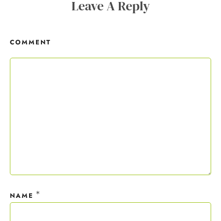
Leave A Reply
Copywriting-Guide ist dein Willkommensgeschenk.
COMMENT
Mit deiner Anmeldung wirst du meiner Liste hinzugefügt. Du kannst
dich jederzeit mit nur einem Klick abmelden. Deine Daten behandle
ich wie ein rohes Ei und gemäß der
Datenschutzrichtlinien.
*
NAME