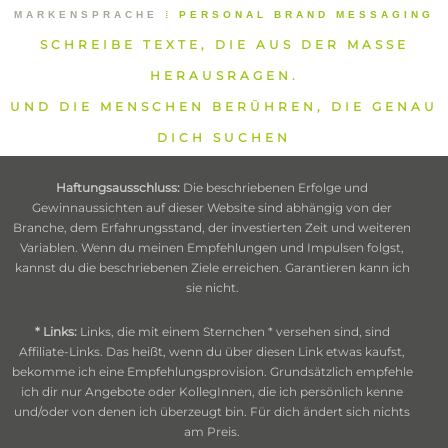
MARKENSPRACHE
⁞
PERSONAL BRAND MESSAGING
SCHREIBE TEXTE, DIE AUS DER MASSE
HERAUSRAGEN.
UND DIE MENSCHEN BERÜHREN, DIE GENAU
DICH SUCHEN
Haftungsausschluss:
Die beschriebenen Erfolge und
Gewinnaussichten auf dieser Website sind abhängig von der
Branche, dem Erfahrungsstand, der investierten Zeit und weiteren
Variablen. Wenn du meinen Empfehlungen und Impulsen folgst,
kannst du die beschriebenen Ziele erreichen. Garantieren kann ich
sie nicht.
* Links:
Links, die mit einem Sternchen * versehen sind, sind
Affiliate-Links. Das heißt, wenn du über diesen Link etwas kaufst,
bekomme ich eine Empfehlungsprovision. Grundsätzlich empfehle
ich dir nur Angebote oder KollegInnen, die ich persönlich kenne
und/oder von denen ich überzeugt bin. Für dich ändert sich nichts
am Preis.