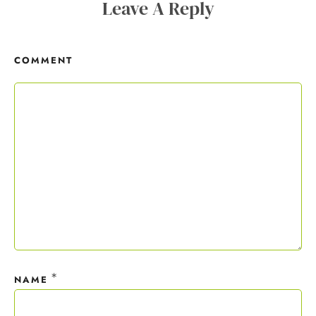
Leave A Reply
Copywriting-Guide ist dein Willkommensgeschenk.
COMMENT
Mit deiner Anmeldung wirst du meiner Liste hinzugefügt. Du kannst
dich jederzeit mit nur einem Klick abmelden. Deine Daten behandle
ich wie ein rohes Ei und gemäß der
Datenschutzrichtlinien.
*
NAME