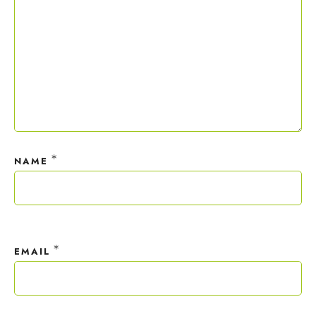
Mit deiner Anmeldung wirst du meiner Liste hinzugefügt. Du kannst
dich jederzeit mit nur einem Klick abmelden. Deine Daten behandle
ich wie ein rohes Ei und gemäß der
Datenschutzrichtlinien.
*
NAME
*
EMAIL