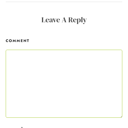
Copywriting-Guide ist dein Willkommensgeschenk.
Leave A Reply
Mit deiner Anmeldung wirst du meiner Liste hinzugefügt. Du kannst
dich jederzeit mit nur einem Klick abmelden. Deine Daten behandle
ich wie ein rohes Ei und gemäß der
Datenschutzrichtlinien.
COMMENT