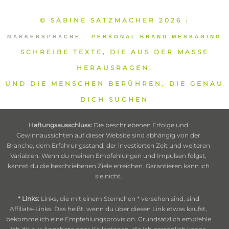
© SABINE SATZMACHER 2026
⁞
MARKENSPRACHE
⁞
PERSONAL BRAND MESSAGING
SCHREIBE TEXTE, DIE AUS DER MASSE
HERAUSRAGEN.
UND DIE MENSCHEN BERÜHREN, DIE GENAU
DICH SUCHEN
Haftungsausschluss:
Die beschriebenen Erfolge und
Gewinnaussichten auf dieser Website sind abhängig von der
Branche, dem Erfahrungsstand, der investierten Zeit und weiteren
Variablen. Wenn du meinen Empfehlungen und Impulsen folgst,
kannst du die beschriebenen Ziele erreichen. Garantieren kann ich
sie nicht.
* Links:
Links, die mit einem Sternchen * versehen sind, sind
Affiliate-Links. Das heißt, wenn du über diesen Link etwas kaufst,
bekomme ich eine Empfehlungsprovision. Grundsätzlich empfehle