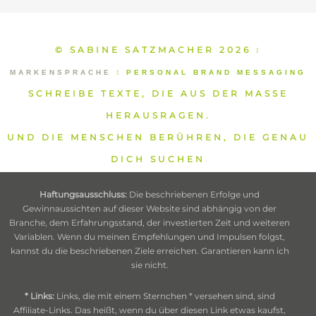
© SABINE SATZMACHER 2026
⁞
MARKENSPRACHE
⁞
PERSONAL BRAND MESSAGING
SCHREIBE TEXTE, DIE AUS DER MASSE
HERAUSRAGEN.
UND DIE MENSCHEN BERÜHREN, DIE GENAU
DICH SUCHEN
Haftungsausschluss:
Die beschriebenen Erfolge und
Gewinnaussichten auf dieser Website sind abhängig von der
Branche, dem Erfahrungsstand, der investierten Zeit und weiteren
Variablen. Wenn du meinen Empfehlungen und Impulsen folgst,
kannst du die beschriebenen Ziele erreichen. Garantieren kann ich
sie nicht.
* Links:
Links, die mit einem Sternchen * versehen sind, sind
Affiliate-Links. Das heißt, wenn du über diesen Link etwas kaufst,