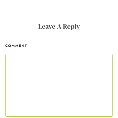
Copywriting-Guide ist dein Willkommensgeschenk.
Leave A Reply
Mit deiner Anmeldung wirst du meiner Liste hinzugefügt. Du kannst
dich jederzeit mit nur einem Klick abmelden. Deine Daten behandle
ich wie ein rohes Ei und gemäß der
Datenschutzrichtlinien.
COMMENT