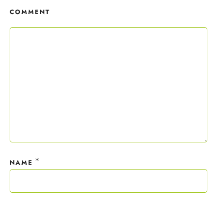
COMMENT
Mit deiner Anmeldung wirst du meiner Liste hinzugefügt. Du kannst
dich jederzeit mit nur einem Klick abmelden. Deine Daten behandle
ich wie ein rohes Ei und gemäß der
Datenschutzrichtlinien.
*
NAME