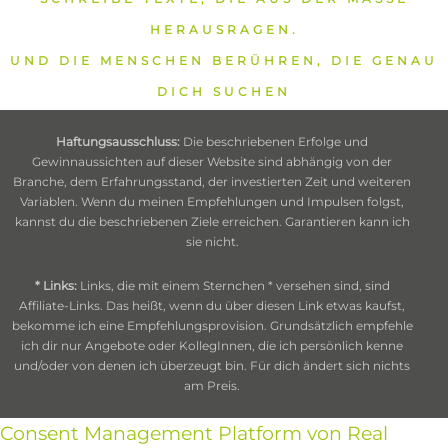
HERAUSRAGEN.
UND DIE MENSCHEN BERÜHREN, DIE GENAU
DICH SUCHEN
Haftungsausschluss:
Die beschriebenen Erfolge und
Gewinnaussichten auf dieser Website sind abhängig von der
Branche, dem Erfahrungsstand, der investierten Zeit und weiteren
Variablen. Wenn du meinen Empfehlungen und Impulsen folgst,
kannst du die beschriebenen Ziele erreichen. Garantieren kann ich
sie nicht.
* Links:
Links, die mit einem Sternchen * versehen sind, sind
Affiliate-Links. Das heißt, wenn du über diesen Link etwas kaufst,
bekomme ich eine Empfehlungsprovision. Grundsätzlich empfehle
ich dir nur Angebote oder KollegInnen, die ich persönlich kenne
und/oder von denen ich überzeugt bin. Für dich ändert sich nichts
am Preis.
Consent Management Platform von Real