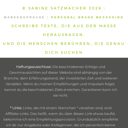
© SABINE SATZMACHER 2026
⁞
MARKENSPRACHE
⁞
PERSONAL BRAND MESSAGING
SCHREIBE TEXTE, DIE AUS DER MASSE
HERAUSRAGEN.
UND DIE MENSCHEN BERÜHREN, DIE GENAU
DICH SUCHEN
Haftungsausschluss:
Die beschriebenen Erfolge und
Gewinnaussichten auf dieser Website sind abhängig von der
Branche, dem Erfahrungsstand, der investierten Zeit und weiteren
Variablen. Wenn du meinen Empfehlungen und Impulsen folgst,
kannst du die beschriebenen Ziele erreichen. Garantieren kann ich
sie nicht.
* Links:
Links, die mit einem Sternchen * versehen sind, sind
Affiliate-Links. Das heißt, wenn du über diesen Link etwas kaufst,
bekomme ich eine Empfehlungsprovision. Grundsätzlich empfehle
ich dir nur Angebote oder KollegInnen, die ich persönlich kenne