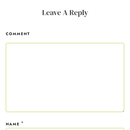
Copywriting-Guide ist dein Willkommensgeschenk.
Leave A Reply
Mit deiner Anmeldung wirst du meiner Liste hinzugefügt. Du kannst
dich jederzeit mit nur einem Klick abmelden. Deine Daten behandle
COMMENT
ich wie ein rohes Ei und gemäß der
Datenschutzrichtlinien.
*
NAME