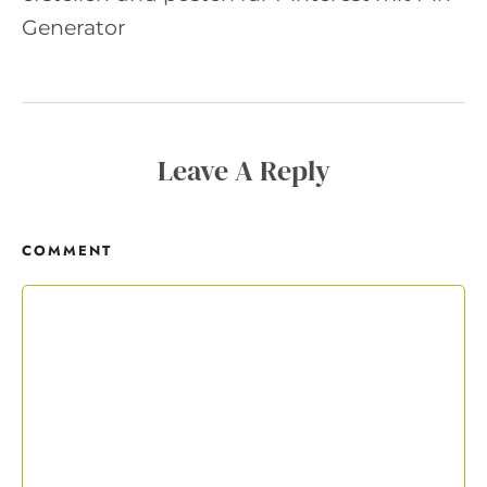
Copywriting-Guide ist dein Willkommensgeschenk.
Generator
Mit deiner Anmeldung wirst du meiner Liste hinzugefügt. Du kannst
dich jederzeit mit nur einem Klick abmelden. Deine Daten behandle
ich wie ein rohes Ei und gemäß der
Datenschutzrichtlinien.
Leave A Reply
COMMENT