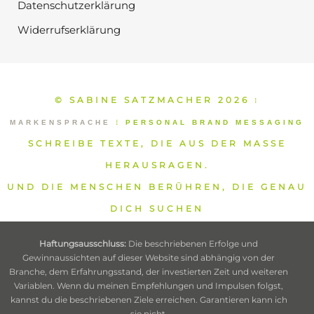
Datenschutzerklärung
Widerrufserklärung
© SABINE SATZMACHER 2026
⁞
MARKENSPRACHE
⁞
PERSONAL BRAND MESSAGING
SCHREIBE TEXTE, DIE AUS DER MASSE
HERAUSRAGEN.
UND DIE MENSCHEN BERÜHREN, DIE GENAU
DICH SUCHEN
Haftungsausschluss:
Die beschriebenen Erfolge und
Gewinnaussichten auf dieser Website sind abhängig von der
Branche, dem Erfahrungsstand, der investierten Zeit und weiteren
Variablen. Wenn du meinen Empfehlungen und Impulsen folgst,
kannst du die beschriebenen Ziele erreichen. Garantieren kann ich
sie nicht.