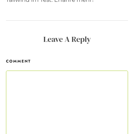
Copywriting-Guide ist dein Willkommensgeschenk.
Mit deiner Anmeldung wirst du meiner Liste hinzugefügt. Du kannst
dich jederzeit mit nur einem Klick abmelden. Deine Daten behandle
Leave A Reply
ich wie ein rohes Ei und gemäß der
Datenschutzrichtlinien.
COMMENT