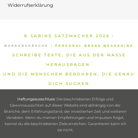
Widerrufserklärung
© SABINE SATZMACHER 2026
⁞
MARKENSPRACHE
⁞
PERSONAL BRAND MESSAGING
SCHREIBE TEXTE, DIE AUS DER MASSE
HERAUSRAGEN.
UND DIE MENSCHEN BERÜHREN, DIE GENAU
DICH SUCHEN
Haftungsausschluss:
Die beschriebenen Erfolge und
Gewinnaussichten auf dieser Website sind abhängig von der
Branche, dem Erfahrungsstand, der investierten Zeit und weiteren
Variablen. Wenn du meinen Empfehlungen und Impulsen folgst,
kannst du die beschriebenen Ziele erreichen. Garantieren kann ich
sie nicht.