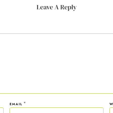
opywriting-Guide ist dein Willkommensgeschenk.
Leave A Reply
ner Anmeldung wirst du meiner Liste hinzugefügt. Du kannst dich jederzeit
em Klick abmelden. Deine Daten behandle ich wie ein rohes Ei und gemäß 
hutzrichtlinien.
*
EMAIL
W