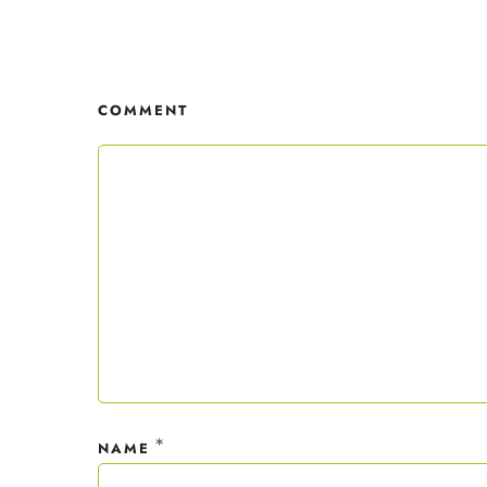
Der C
Mit dei
nur ein
COMMENT
Datensc
*
NAME