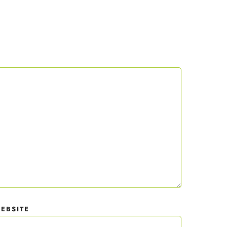
 mit
der
EBSITE