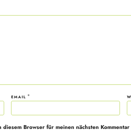
ner Anmeldung wirst du meiner Liste hinzugefügt. Du kannst dich jederzeit
em Klick abmelden. Deine Daten behandle ich wie ein rohes Ei und gemäß 
hutzrichtlinien.
*
EMAIL
W
n diesem Browser für meinen nächsten Kommentar 