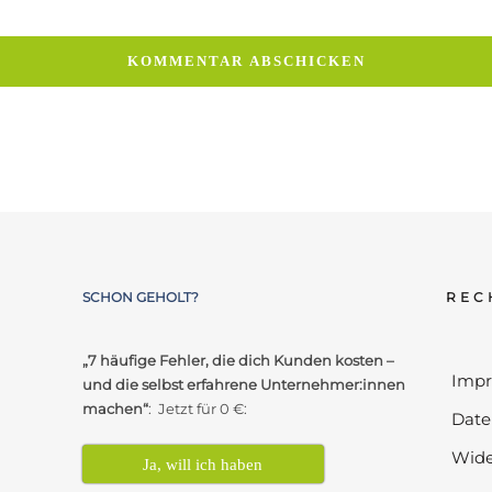
SCHON GEHOLT?
REC
„7 häufige Fehler, die dich Kunden kosten –
Imp
und die selbst erfahrene Unternehmer:innen
machen“
: Jetzt für 0 €:
Date
Wide
Ja, will ich haben