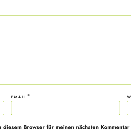
ner Anmeldung wirst du meiner Liste hinzugefügt. Du kannst dich jederzeit
em Klick abmelden. Deine Daten behandle ich wie ein rohes Ei und gemäß 
hutzrichtlinien.
*
EMAIL
W
n diesem Browser für meinen nächsten Kommentar 