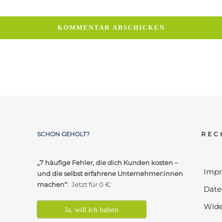
SCHON GEHOLT?
REC
„7 häufige Fehler, die dich Kunden kosten –
Imp
und die selbst erfahrene Unternehmer:innen
machen“
: Jetzt für 0 €:
Date
Wide
Ja, will ich haben