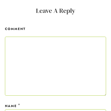
Copywriting-Guide ist dein Willkommensgeschenk.
Leave A Reply
Mit deiner Anmeldung wirst du meiner Liste hinzugefügt. Du kannst
dich jederzeit mit nur einem Klick abmelden. Deine Daten behandle
COMMENT
ich wie ein rohes Ei und gemäß der
Datenschutzrichtlinien.
*
NAME