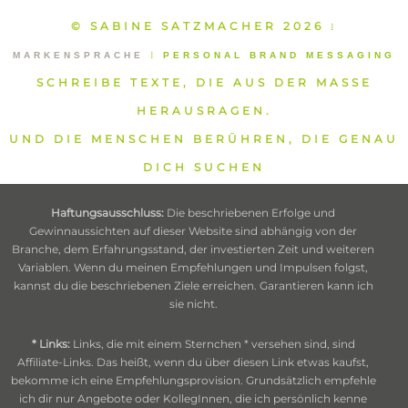
© SABINE SATZMACHER 2026
⁞
MARKENSPRACHE
⁞
PERSONAL BRAND MESSAGING
SCHREIBE TEXTE, DIE AUS DER MASSE
HERAUSRAGEN.
UND DIE MENSCHEN BERÜHREN, DIE GENAU
DICH SUCHEN
Haftungsausschluss:
Die beschriebenen Erfolge und
Gewinnaussichten auf dieser Website sind abhängig von der
Branche, dem Erfahrungsstand, der investierten Zeit und weiteren
Variablen. Wenn du meinen Empfehlungen und Impulsen folgst,
kannst du die beschriebenen Ziele erreichen. Garantieren kann ich
sie nicht.
* Links:
Links, die mit einem Sternchen * versehen sind, sind
Affiliate-Links. Das heißt, wenn du über diesen Link etwas kaufst,
bekomme ich eine Empfehlungsprovision. Grundsätzlich empfehle
ich dir nur Angebote oder KollegInnen, die ich persönlich kenne