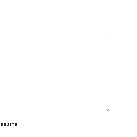
 mit
der
EBSITE