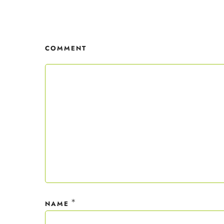
Mit dei
nur ein
COMMENT
Datensc
*
NAME