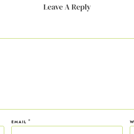
Leave A Reply
ner Anmeldung wirst du meiner Liste hinzugefügt. Du kannst dich jederzeit
em Klick abmelden. Deine Daten behandle ich wie ein rohes Ei und gemäß 
hutzrichtlinien.
*
EMAIL
W