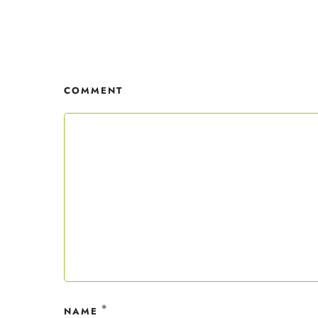
Mit dei
nur ein
Datensc
COMMENT
*
NAME