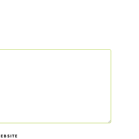
 mit
der
EBSITE