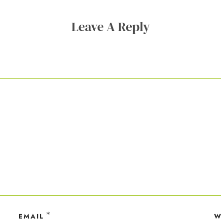
Leave A Reply
ner Anmeldung wirst du meiner Liste hinzugefügt. Du kannst dich jederzeit
em Klick abmelden. Deine Daten behandle ich wie ein rohes Ei und gemäß 
hutzrichtlinien.
*
EMAIL
W