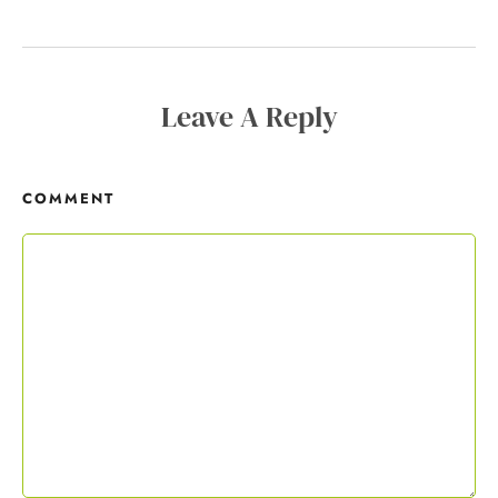
Copywriting-Guide ist dein Willkommensgeschenk.
Mit deiner Anmeldung wirst du meiner Liste hinzugefügt. Du kannst
Leave A Reply
dich jederzeit mit nur einem Klick abmelden. Deine Daten behandle
ich wie ein rohes Ei und gemäß der
Datenschutzrichtlinien.
COMMENT