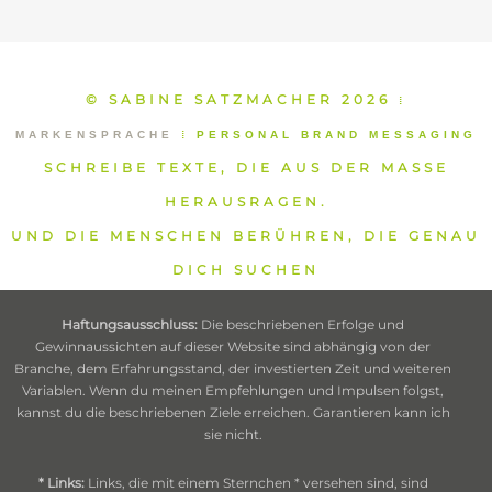
© SABINE SATZMACHER 2026
⁞
MARKENSPRACHE
⁞
PERSONAL BRAND MESSAGING
SCHREIBE TEXTE, DIE AUS DER MASSE
HERAUSRAGEN.
UND DIE MENSCHEN BERÜHREN, DIE GENAU
DICH SUCHEN
Haftungsausschluss:
Die beschriebenen Erfolge und
Gewinnaussichten auf dieser Website sind abhängig von der
Branche, dem Erfahrungsstand, der investierten Zeit und weiteren
Variablen. Wenn du meinen Empfehlungen und Impulsen folgst,
kannst du die beschriebenen Ziele erreichen. Garantieren kann ich
sie nicht.
* Links:
Links, die mit einem Sternchen * versehen sind, sind