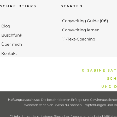
SCHREIBTIPPS
STARTEN
Copywriting Guide (0€)
Blog
Copywriting lernen
Buschfunk
1:1-Text-Coaching
Über mich
Kontakt
© SABINE SA
SCH
UND D
Haftungsausschluss:
Die beschriebenen Erfolge und Gewinnaussichten
weiteren Variablen. Wenn du meinen Empfehlungen und Impul
* Links:
Links, die mit einem Sternchen * versehen sind, sind Affilia