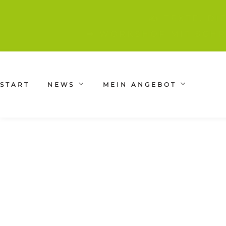
✍️ TEXTE, D
➡ WORKSHOP MIT SCHR
START
NEWS
MEIN ANGEBOT