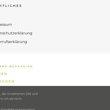
HTLICHES
ressum
nschutzerklärung
rrufserklärung
AND MESSAGING
GEN.
SUCHEN
der investierten Zeit und
 ich sie nicht.
ne Empfehlungsprovision.