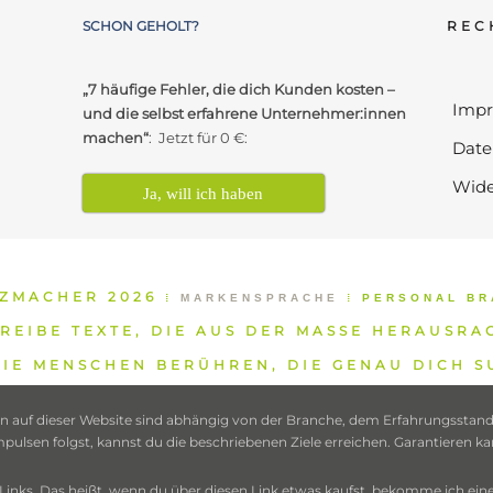
SCHON GEHOLT?
REC
„7 häufige Fehler, die dich Kunden kosten –
Imp
und die selbst erfahrene Unternehmer:innen
machen“
: Jetzt für 0 €:
Date
Wide
Ja, will ich haben
TZMACHER 2026
⁞
MARKENSPRACHE
⁞
PERSONAL BR
REIBE TEXTE, DIE AUS DER MASSE HERAUSRA
IE MENSCHEN BERÜHREN, DIE GENAU DICH 
 auf dieser Website sind abhängig von der Branche, dem Erfahrungsstand, 
sen folgst, kannst du die beschriebenen Ziele erreichen. Garantieren kann
te-Links. Das heißt, wenn du über diesen Link etwas kaufst, bekomme ich ei