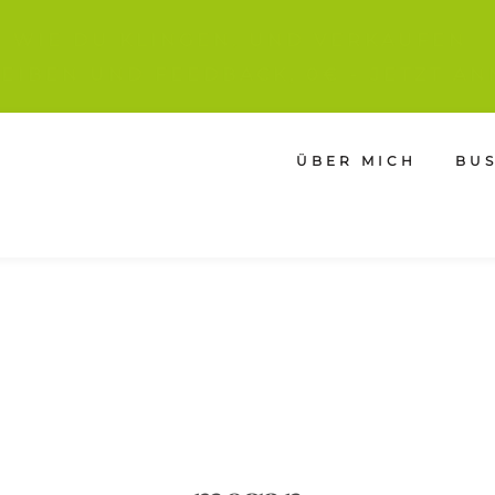
IE WIE DU KLINGEN. UND VERKAUFEN
EIBEN UND FEEDBACK, 0€ - JETZT AN
ÜBER MICH
BU