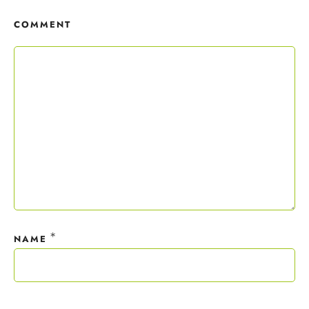
Copywriting-Guide ist dein Willkommensgeschenk.
COMMENT
Mit deiner Anmeldung wirst du meiner Liste hinzugefügt. Du kannst
dich jederzeit mit nur einem Klick abmelden. Deine Daten behandle
ich wie ein rohes Ei und gemäß der
Datenschutzrichtlinien.
*
NAME