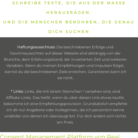
SCHREIBE TEXTE, DIE AUS DER MASSE
HERAUSRAGEN.
UND DIE MENSCHEN BERÜHREN, DIE GENAU
DICH SUCHEN
Haftungsausschluss:
Die beschriebenen Erfolge und
Gewinnaussichten auf dieser Website sind abhängig von der
Branche, dem Erfahrungsstand, der investierten Zeit und weiteren
Variablen. Wenn du meinen Empfehlungen und Impulsen folgst,
kannst du die beschriebenen Ziele erreichen. Garantieren kann ich
sie nicht.
* Links:
Links, die mit einem Sternchen * versehen sind, sind
Affiliate-Links. Das heißt, wenn du über diesen Link etwas kaufst,
bekomme ich eine Empfehlungsprovision. Grundsätzlich empfehle
ich dir nur Angebote oder KollegInnen, die ich persönlich kenne
und/oder von denen ich überzeugt bin. Für dich ändert sich nichts
am Preis.
Consent Management Platform von Real