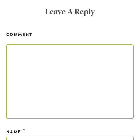
„Buschfunk“ an und du erhältst wöchentlich
wertvolle Textertipps für deine Verkaufstexte. Der
Leave A Reply
Copywriting-Guide ist dein Willkommensgeschenk.
COMMENT
Mit deiner Anmeldung wirst du meiner Liste hinzugefügt. Du kannst
dich jederzeit mit nur einem Klick abmelden. Deine Daten behandle
ich wie ein rohes Ei und gemäß der
Datenschutzrichtlinien.
*
NAME