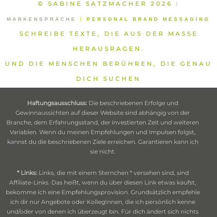
© SABINE SATZMACHER 2026
⁞
MARKENSPRACHE
⁞
PERSONAL BRAND MESSAGING
SCHREIBE TEXTE, DIE AUS DER MASSE
HERAUSRAGEN.
UND DIE MENSCHEN BERÜHREN, DIE GENAU
DICH SUCHEN
Haftungsausschluss:
Die beschriebenen Erfolge und
Gewinnaussichten auf dieser Website sind abhängig von der
Branche, dem Erfahrungsstand, der investierten Zeit und weiteren
Variablen. Wenn du meinen Empfehlungen und Impulsen folgst,
kannst du die beschriebenen Ziele erreichen. Garantieren kann ich
sie nicht.
* Links:
Links, die mit einem Sternchen * versehen sind, sind
Affiliate-Links. Das heißt, wenn du über diesen Link etwas kaufst,
bekomme ich eine Empfehlungsprovision. Grundsätzlich empfehle
ich dir nur Angebote oder KollegInnen, die ich persönlich kenne
und/oder von denen ich überzeugt bin. Für dich ändert sich nichts