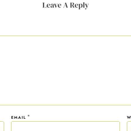
Leave A Reply
ner Anmeldung wirst du meiner Liste hinzugefügt. Du kannst dich jederzeit
em Klick abmelden. Deine Daten behandle ich wie ein rohes Ei und gemäß 
hutzrichtlinien.
*
EMAIL
W