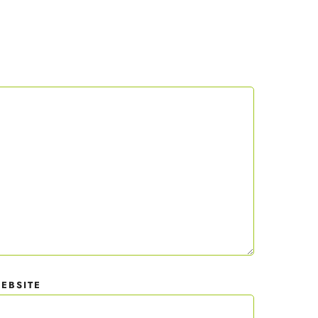
 mit
der
EBSITE