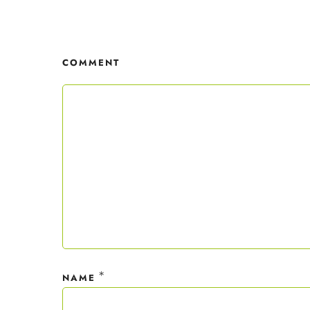
Mit dei
nur ein
COMMENT
Datensc
*
NAME