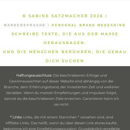
© SABINE SATZMACHER 2026
⁞
MARKENSPRACHE
⁞
PERSONAL BRAND MESSAGING
SCHREIBE TEXTE, DIE AUS DER MASSE
HERAUSRAGEN.
UND DIE MENSCHEN BERÜHREN, DIE GENAU
DICH SUCHEN
Haftungsausschluss:
Die beschriebenen Erfolge und
Gewinnaussichten auf dieser Website sind abhängig von der
Branche, dem Erfahrungsstand, der investierten Zeit und weiteren
Variablen. Wenn du meinen Empfehlungen und Impulsen folgst,
kannst du die beschriebenen Ziele erreichen. Garantieren kann ich
sie nicht.
* Links:
Links, die mit einem Sternchen * versehen sind, sind
Affiliate-Links. Das heißt, wenn du über diesen Link etwas kaufst,
bekomme ich eine Empfehlungsprovision. Grundsätzlich empfehle