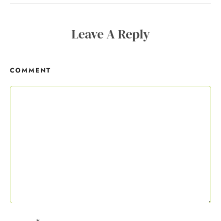
Copywriting-Guide ist dein Willkommensgeschenk.
Leave A Reply
Mit deiner Anmeldung wirst du meiner Liste hinzugefügt. Du kannst
dich jederzeit mit nur einem Klick abmelden. Deine Daten behandle
ich wie ein rohes Ei und gemäß der
Datenschutzrichtlinien.
COMMENT