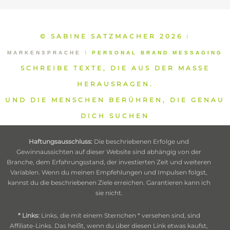
© SABINE SATZMACHER 2026
⁞
MARKENSPRACHE
⁞
PERSONAL BRAND MESSAGING
SCHREIBE TEXTE, DIE AUS DER MASSE
HERAUSRAGEN.
UND DIE MENSCHEN BERÜHREN, DIE GENAU
DICH SUCHEN
Haftungsausschluss:
Die beschriebenen Erfolge und
Gewinnaussichten auf dieser Website sind abhängig von der
Branche, dem Erfahrungsstand, der investierten Zeit und weiteren
Variablen. Wenn du meinen Empfehlungen und Impulsen folgst,
kannst du die beschriebenen Ziele erreichen. Garantieren kann ich
sie nicht.
* Links:
Links, die mit einem Sternchen * versehen sind, sind
Affiliate-Links. Das heißt, wenn du über diesen Link etwas kaufst,