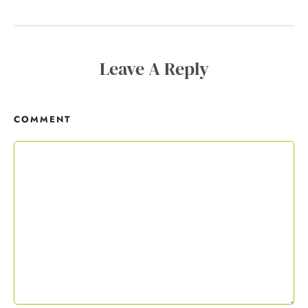
Copywriting-Guide ist dein Willkommensgeschenk.
Leave A Reply
Mit deiner Anmeldung wirst du meiner Liste hinzugefügt. Du kannst
dich jederzeit mit nur einem Klick abmelden. Deine Daten behandle
ich wie ein rohes Ei und gemäß der
Datenschutzrichtlinien.
COMMENT