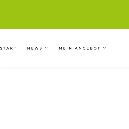
✍️ TEXTE, D
➡ WORKSHOP MIT SCHR
START
NEWS
MEIN ANGEBOT