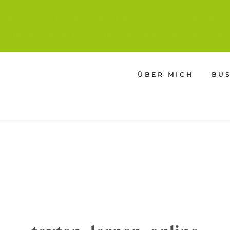
IE WIE DU KLINGEN. UND VERKAUFEN
EIBEN UND FEEDBACK, 0€ - JETZT AN
ÜBER MICH
BU