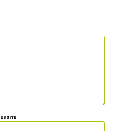
 mit
der
EBSITE