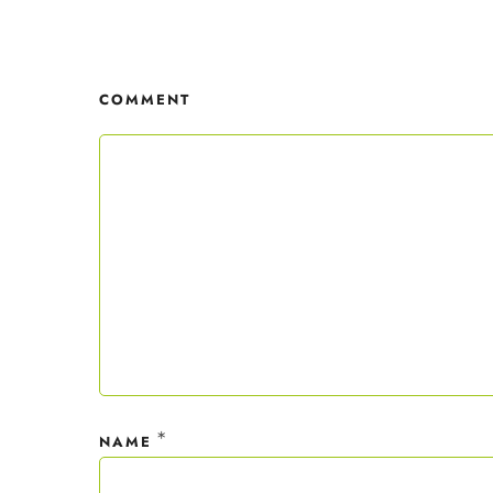
Mit dei
nur ein
COMMENT
Datensc
*
NAME