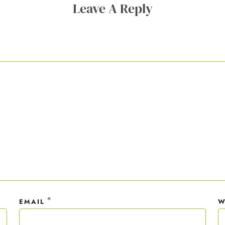
Leave A Reply
ner Anmeldung wirst du meiner Liste hinzugefügt. Du kannst dich jederzeit
em Klick abmelden. Deine Daten behandle ich wie ein rohes Ei und gemäß 
hutzrichtlinien.
*
EMAIL
W