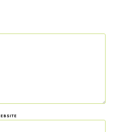
 mit
der
EBSITE