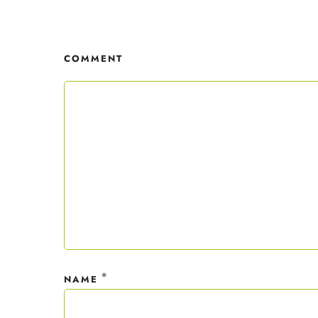
Mit dei
nur ein
COMMENT
Datensc
*
NAME