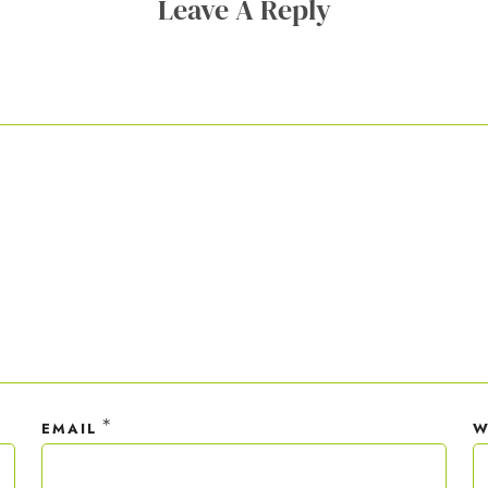
Leave A Reply
ner Anmeldung wirst du meiner Liste hinzugefügt. Du kannst dich jederzeit
em Klick abmelden. Deine Daten behandle ich wie ein rohes Ei und gemäß 
hutzrichtlinien.
*
EMAIL
W