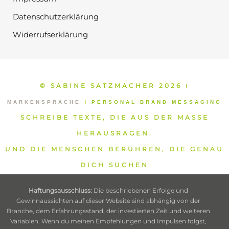
Datenschutzerklärung
Widerrufserklärung
© SABINE SATZMACHER 2026
⁞
MARKENSPRACHE
⁞
PERSONAL BRAND MESSAGING
SCHREIBE TEXTE, DIE AUS DER MASSE
HERAUSRAGEN.
UND DIE MENSCHEN BERÜHREN, DIE GENAU
DICH SUCHEN
Haftungsausschluss:
Die beschriebenen Erfolge und
Gewinnaussichten auf dieser Website sind abhängig von der
Branche, dem Erfahrungsstand, der investierten Zeit und weiteren
Variablen. Wenn du meinen Empfehlungen und Impulsen folgst,