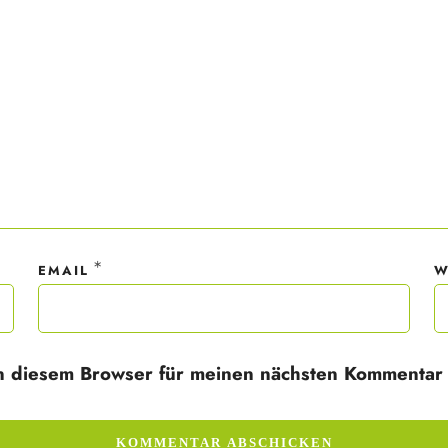
ner Anmeldung wirst du meiner Liste hinzugefügt. Du kannst dich jederzeit
em Klick abmelden. Deine Daten behandle ich wie ein rohes Ei und gemäß 
hutzrichtlinien.
*
EMAIL
W
n diesem Browser für meinen nächsten Kommentar 