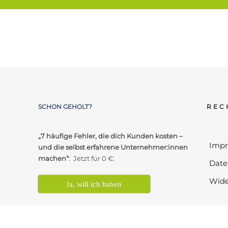
SCHON GEHOLT?
REC
„7 häufige Fehler, die dich Kunden kosten –
Imp
und die selbst erfahrene Unternehmer:innen
machen“
: Jetzt für 0 €:
Date
Wide
Ja, will ich haben