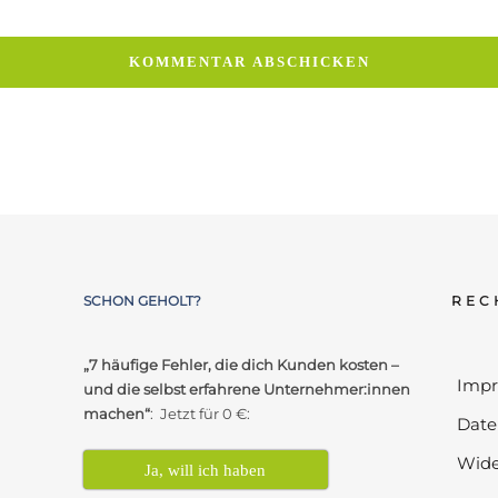
SCHON GEHOLT?
REC
„7 häufige Fehler, die dich Kunden kosten –
Imp
und die selbst erfahrene Unternehmer:innen
machen“
: Jetzt für 0 €:
Date
Wide
Ja, will ich haben