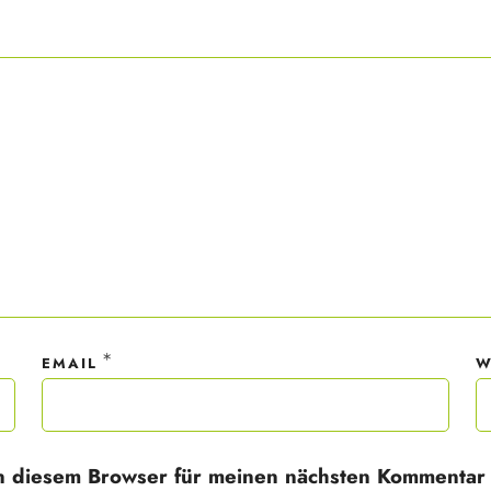
ner Anmeldung wirst du meiner Liste hinzugefügt. Du kannst dich jederzeit
em Klick abmelden. Deine Daten behandle ich wie ein rohes Ei und gemäß 
hutzrichtlinien.
*
EMAIL
W
n diesem Browser für meinen nächsten Kommentar 