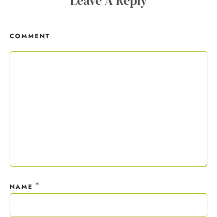
Leave A Reply
Mit deiner Anmeldung wirst du meiner Liste hinzugefügt. Du kannst
dich jederzeit mit nur einem Klick abmelden. Deine Daten behandle
COMMENT
ich wie ein rohes Ei und gemäß der
Datenschutzrichtlinien.
*
NAME