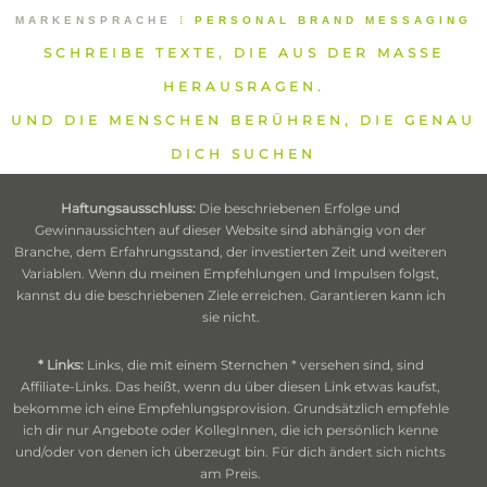
MARKENSPRACHE
⁞
PERSONAL BRAND MESSAGING
SCHREIBE TEXTE, DIE AUS DER MASSE
HERAUSRAGEN.
UND DIE MENSCHEN BERÜHREN, DIE GENAU
DICH SUCHEN
Haftungsausschluss:
Die beschriebenen Erfolge und
Gewinnaussichten auf dieser Website sind abhängig von der
Branche, dem Erfahrungsstand, der investierten Zeit und weiteren
Variablen. Wenn du meinen Empfehlungen und Impulsen folgst,
kannst du die beschriebenen Ziele erreichen. Garantieren kann ich
sie nicht.
* Links:
Links, die mit einem Sternchen * versehen sind, sind
Affiliate-Links. Das heißt, wenn du über diesen Link etwas kaufst,
bekomme ich eine Empfehlungsprovision. Grundsätzlich empfehle
ich dir nur Angebote oder KollegInnen, die ich persönlich kenne
und/oder von denen ich überzeugt bin. Für dich ändert sich nichts
am Preis.