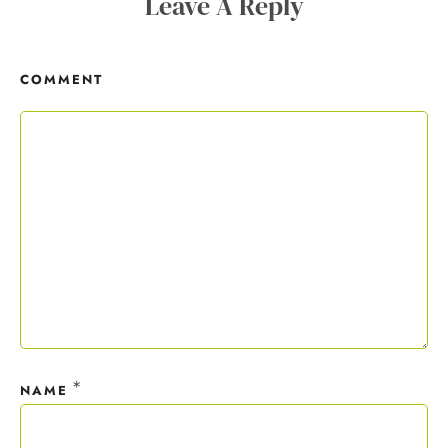
Leave A Reply
Copywriting-Guide ist dein Willkommensgeschenk.
COMMENT
Mit deiner Anmeldung wirst du meiner Liste hinzugefügt. Du kannst
dich jederzeit mit nur einem Klick abmelden. Deine Daten behandle
ich wie ein rohes Ei und gemäß der
Datenschutzrichtlinien.
*
NAME