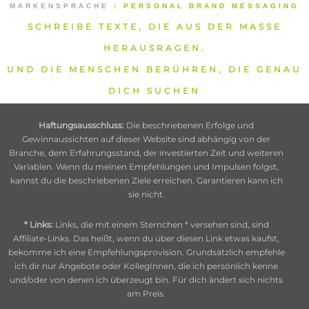
MARKENSPRACHE
⁞
PERSONAL BRAND MESSAGING
SCHREIBE TEXTE, DIE AUS DER MASSE
HERAUSRAGEN.
UND DIE MENSCHEN BERÜHREN, DIE GENAU
DICH SUCHEN
Haftungsausschluss:
Die beschriebenen Erfolge und
Gewinnaussichten auf dieser Website sind abhängig von der
Branche, dem Erfahrungsstand, der investierten Zeit und weiteren
Variablen. Wenn du meinen Empfehlungen und Impulsen folgst,
kannst du die beschriebenen Ziele erreichen. Garantieren kann ich
sie nicht.
* Links:
Links, die mit einem Sternchen * versehen sind, sind
Affiliate-Links. Das heißt, wenn du über diesen Link etwas kaufst,
bekomme ich eine Empfehlungsprovision. Grundsätzlich empfehle
ich dir nur Angebote oder KollegInnen, die ich persönlich kenne
und/oder von denen ich überzeugt bin. Für dich ändert sich nichts
am Preis.