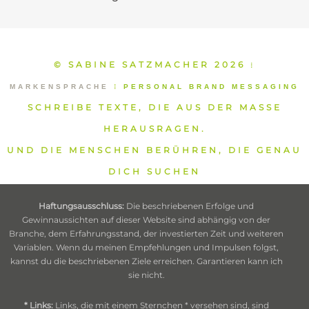
© SABINE SATZMACHER 2026
⁞
MARKENSPRACHE
⁞
PERSONAL BRAND MESSAGING
SCHREIBE TEXTE, DIE AUS DER MASSE
HERAUSRAGEN.
UND DIE MENSCHEN BERÜHREN, DIE GENAU
DICH SUCHEN
Haftungsausschluss:
Die beschriebenen Erfolge und
Gewinnaussichten auf dieser Website sind abhängig von der
Branche, dem Erfahrungsstand, der investierten Zeit und weiteren
Variablen. Wenn du meinen Empfehlungen und Impulsen folgst,
kannst du die beschriebenen Ziele erreichen. Garantieren kann ich
sie nicht.
* Links:
Links, die mit einem Sternchen * versehen sind, sind