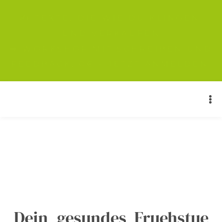
✍️ TEXTE, DIE WIE DU KLINGEN.
UND VERKAUFEN
➡ WORKSHOP MIT SCHREIBEN UND
FEEDBACK, 0€ - JETZT ANMELDEN.
Dein_gesundes_Fruehstue