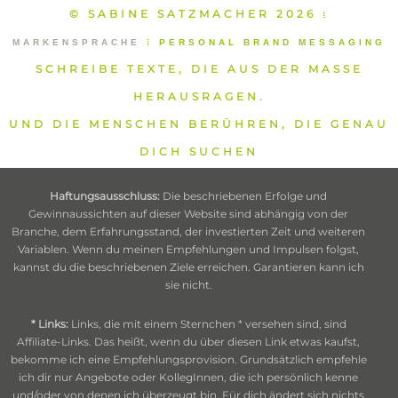
© SABINE SATZMACHER 2026
⁞
MARKENSPRACHE
⁞
PERSONAL BRAND MESSAGING
SCHREIBE TEXTE, DIE AUS DER MASSE
HERAUSRAGEN.
UND DIE MENSCHEN BERÜHREN, DIE GENAU
DICH SUCHEN
Haftungsausschluss:
Die beschriebenen Erfolge und
Gewinnaussichten auf dieser Website sind abhängig von der
Branche, dem Erfahrungsstand, der investierten Zeit und weiteren
Variablen. Wenn du meinen Empfehlungen und Impulsen folgst,
kannst du die beschriebenen Ziele erreichen. Garantieren kann ich
sie nicht.
* Links:
Links, die mit einem Sternchen * versehen sind, sind
Affiliate-Links. Das heißt, wenn du über diesen Link etwas kaufst,
bekomme ich eine Empfehlungsprovision. Grundsätzlich empfehle
ich dir nur Angebote oder KollegInnen, die ich persönlich kenne
und/oder von denen ich überzeugt bin. Für dich ändert sich nichts