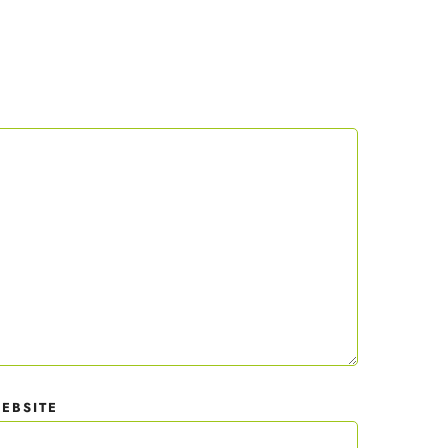
 mit
der
EBSITE