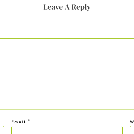
Leave A Reply
ner Anmeldung wirst du meiner Liste hinzugefügt. Du kannst dich jederzeit
em Klick abmelden. Deine Daten behandle ich wie ein rohes Ei und gemäß 
hutzrichtlinien.
*
EMAIL
W