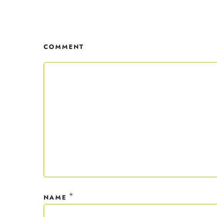
Mit dei
nur ein
COMMENT
Datensc
*
NAME