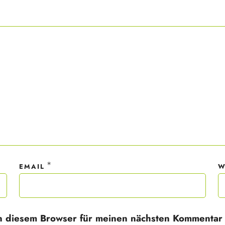
ner Anmeldung wirst du meiner Liste hinzugefügt. Du kannst dich jederzeit
em Klick abmelden. Deine Daten behandle ich wie ein rohes Ei und gemäß 
hutzrichtlinien.
*
EMAIL
W
n diesem Browser für meinen nächsten Kommentar 