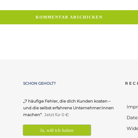
SCHON GEHOLT?
REC
„7 häufige Fehler, die dich Kunden kosten –
Imp
und die selbst erfahrene Unternehmer:innen
machen“
: Jetzt für 0 €:
Date
Wide
Ja, will ich haben