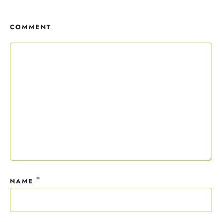
Copywriting-Guide ist dein Willkommensgeschenk.
COMMENT
Mit deiner Anmeldung wirst du meiner Liste hinzugefügt. Du kannst
dich jederzeit mit nur einem Klick abmelden. Deine Daten behandle
ich wie ein rohes Ei und gemäß der
Datenschutzrichtlinien.
*
NAME