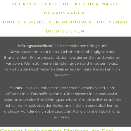
SCHREIBE TEXTE, DIE AUS DER MASSE
HERAUSRAGEN.
UND DIE MENSCHEN BERÜHREN, DIE GENAU
DICH SUCHEN
Haftungsausschluss:
Die beschriebenen Erfolge und
Gewinnaussichten auf dieser Website sind abhängig von der
Branche, dem Erfahrungsstand, der investierten Zeit und weiteren
Variablen. Wenn du meinen Empfehlungen und Impulsen folgst,
kannst du die beschriebenen Ziele erreichen. Garantieren kann ich
sie nicht.
* Links:
Links, die mit einem Sternchen * versehen sind, sind
Affiliate-Links. Das heißt, wenn du über diesen Link etwas kaufst,
bekomme ich eine Empfehlungsprovision. Grundsätzlich empfehle
ich dir nur Angebote oder KollegInnen, die ich persönlich kenne
und/oder von denen ich überzeugt bin. Für dich ändert sich nichts
am Preis.