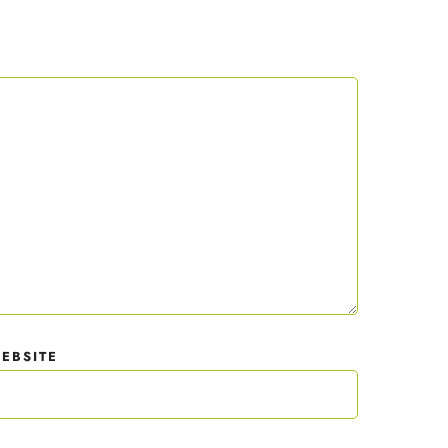
texte.
 mit
der
EBSITE