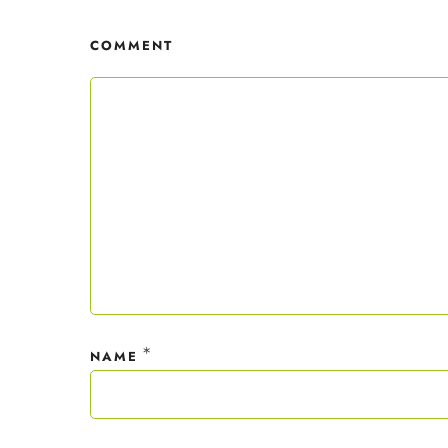
erhäl
Der C
COMMENT
Mit dei
nur ein
Datensc
*
NAME