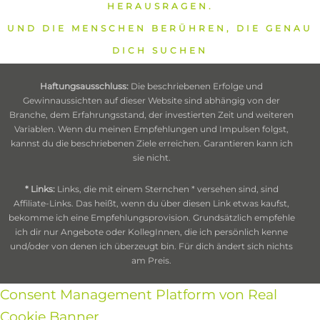
HERAUSRAGEN.
UND DIE MENSCHEN BERÜHREN, DIE GENAU
DICH SUCHEN
Haftungsausschluss:
Die beschriebenen Erfolge und
Gewinnaussichten auf dieser Website sind abhängig von der
Branche, dem Erfahrungsstand, der investierten Zeit und weiteren
Variablen. Wenn du meinen Empfehlungen und Impulsen folgst,
kannst du die beschriebenen Ziele erreichen. Garantieren kann ich
sie nicht.
* Links:
Links, die mit einem Sternchen * versehen sind, sind
Affiliate-Links. Das heißt, wenn du über diesen Link etwas kaufst,
bekomme ich eine Empfehlungsprovision. Grundsätzlich empfehle
ich dir nur Angebote oder KollegInnen, die ich persönlich kenne
und/oder von denen ich überzeugt bin. Für dich ändert sich nichts
am Preis.
Consent Management Platform von Real
Cookie Banner