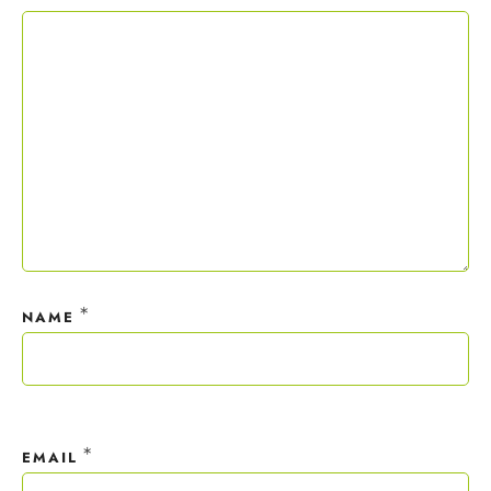
Copywriting-Guide ist dein Willkommensgeschenk.
Mit deiner Anmeldung wirst du meiner Liste hinzugefügt. Du kannst
dich jederzeit mit nur einem Klick abmelden. Deine Daten behandle
ich wie ein rohes Ei und gemäß der
Datenschutzrichtlinien.
*
NAME
*
EMAIL