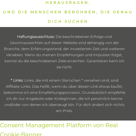
HERAUSRAGEN.
UND DIE MENSCHEN BERÜHREN, DIE GENAU
DICH SUCHEN
Haftungsausschluss:
Die beschriebenen Erfolge und
Gewinnaussichten auf dieser Website sind abhängig von der
Branche, dem Erfahrungsstand, der investierten Zeit und weiteren
Variablen. Wenn du meinen Empfehlungen und Impulsen folgst,
kannst du die beschriebenen Ziele erreichen. Garantieren kann ich
sie nicht.
* Links:
Links, die mit einem Sternchen * versehen sind, sind
Affiliate-Links. Das heißt, wenn du über diesen Link etwas kaufst,
bekomme ich eine Empfehlungsprovision. Grundsätzlich empfehle
ich dir nur Angebote oder KollegInnen, die ich persönlich kenne
und/oder von denen ich überzeugt bin. Für dich ändert sich nichts
am Preis.
Consent Management Platform von Real
Cookie Banner