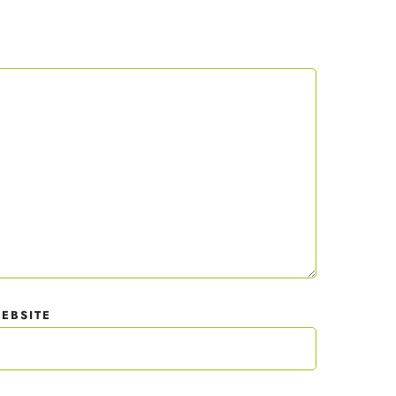
texte.
 mit
der
EBSITE