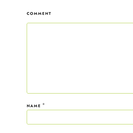
erhäl
Der C
COMMENT
Mit dei
nur ein
Datensc
*
NAME